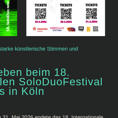
 starke künstlerische Stimmen und
eben beim 18.
alen SoloDuoFestival
s in Köln
m 31. Mai 2026 endete das 18. Internationale