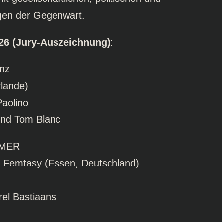
ngen der Gegenwart.
026 (Jury-Auszeichnung)
:
nz
lande)
Paolino
und Tom Blanc
MER
c Femtasy (Essen, Deutschland)
rel Bastiaans