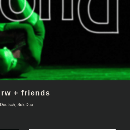
nrw + friends
,
Deutsch
,
SoloDuo