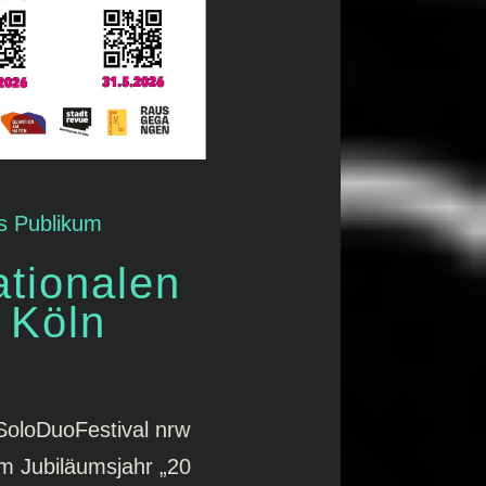
es Publikum
ationalen
 Köln
 SoloDuoFestival nrw
m Jubiläumsjahr „20