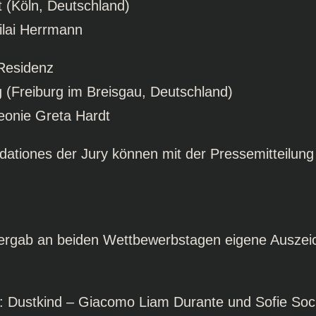
nt (Köln, Deutschland)
ilai Herrmann
esidenz
g (Freiburg im Breisgau, Deutschland)
eonie Greta Hardt
udationes der Jury können mit der Pressemitteilun
ergab an beiden Wettbewerbstagen eigene Auszei
o: Dustkind – Giacomo Liam Durante und Sofie So