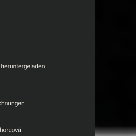
g heruntergeladen
chnungen.
chorcová